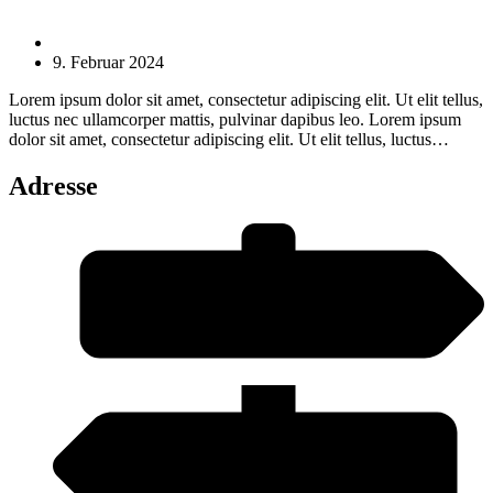
Beitrags-
Thomas Ahn
Autor:
Beitrag
9. Februar 2024
veröffentlicht:
Lorem ipsum dolor sit amet, consectetur adipiscing elit. Ut elit tellus,
luctus nec ullamcorper mattis, pulvinar dapibus leo. Lorem ipsum
dolor sit amet, consectetur adipiscing elit. Ut elit tellus, luctus…
Adresse