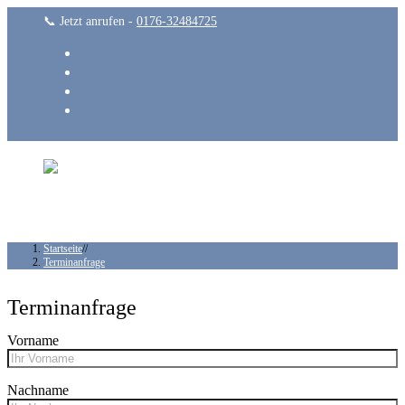
📞 Jetzt anrufen -
0176-32484725
Menü
Schließen
Startseite
//
Terminanfrage
Terminanfrage
Vorname
Nachname