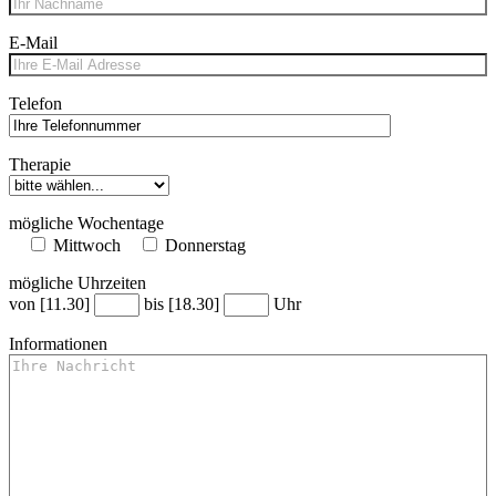
Bitte lasse dieses Feld leer.
Bitte lasse dieses Feld leer.
Bitte lasse dieses Feld leer.
Bitte lasse dieses Feld leer.
E-Mail
Telefon
Therapie
mögliche Wochentage
Mittwoch
Donnerstag
mögliche Uhrzeiten
von [11.30]
bis [18.30]
Uhr
Informationen